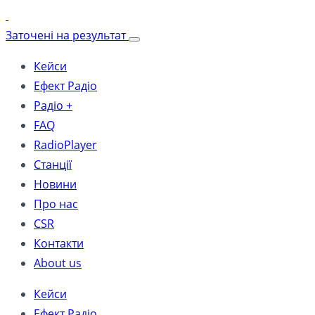
Заточені на результат
Кейси
Ефект Радіо
Радіо +
FAQ
RadioPlayer
Станції
Новини
Про нас
CSR
Контакти
About us
Кейси
Ефект Радіо