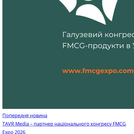
Попередня новина
TAVR Media – партнер національного конгресу FMCG
Expo 2026