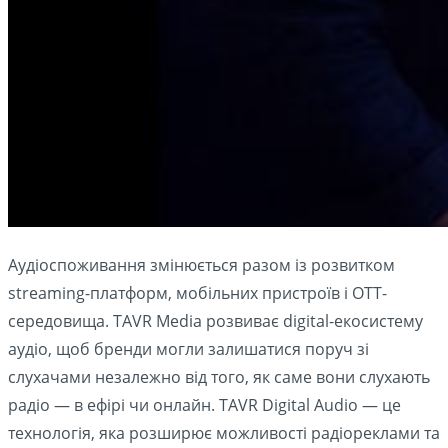
Аудіоспоживання змінюється разом із розвитком
streaming-платформ, мобільних пристроїв і OTT-
середовища. TAVR Media розвиває digital-екосистему
аудіо, щоб бренди могли залишатися поруч зі
слухачами незалежно від того, як саме вони слухають
радіо — в ефірі чи онлайн. TAVR Digital Audio — це
технологія, яка розширює можливості радіореклами та