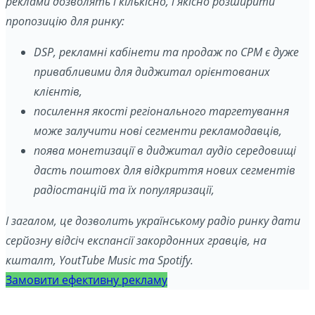
реклами дозволять і кількісно, і якісно розширити
пропозицію для ринку:
DSP, рекламні кабінети та продаж по СРМ є дуже
привабливими для диджитал орієнтованих
клієнтів,
посилення якості регіонального таргетування
може залучити нові сегменти рекламодавців,
поява монетизації в диджитал аудіо середовищі
дасть поштовх для відкриття нових сегментів
радіостанцій та їх популяризації,
І загалом, це дозволить українському радіо ринку дати
серйозну відсіч експансії закордонних гравців, на
кшталт, YoutTube Music та Spotify.
Замовити ефективну рекламу