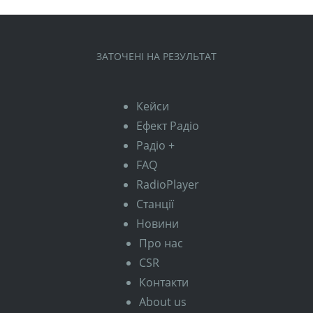
ЗАТОЧЕНІ НА РЕЗУЛЬТАТ
Кейси
Ефект Радіо
Радіо +
FAQ
RadioPlayer
Станції
Новини
Про нас
CSR
Контакти
About us