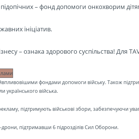
 підопічних – фонд допомоги онкохворим дітя
жавних ініціатив.
ізнесу – ознака здорового суспільства! Для T
айвпливовішими фондами допомоги війську. Також підтри
ли українського війська.
рекламу, підтримують військові збори, забезпечуючи уваг
pv-дрони, підтримавши 6 підрозділів Сил Оборони.