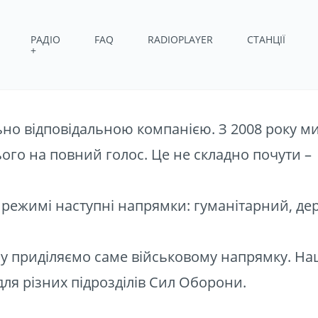
ВНА СОЦІАЛ
РАДІО
FAQ
RADIOPLAYER
СТАНЦІЇ
+
ЬНІСТЬ
ьно відповідальною компанією. З 2008 року м
ого на повний голос. Це не складно почути – 
 режимі наступні напрямки: гуманітарний, де
часу приділяємо саме військовому напрямку. На
для різних підрозділів Сил Оборони.