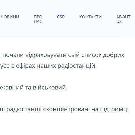
ЬНА
НОВИНИ
ПРО
CSR
КОНТАКТИ
ABOUT
НАС
US
и почали відраховувати свій список добрих
усе в ефірах наших радіостанцій.
ржавний та військовий.
ші радіостанції сконцентровані на підтримці