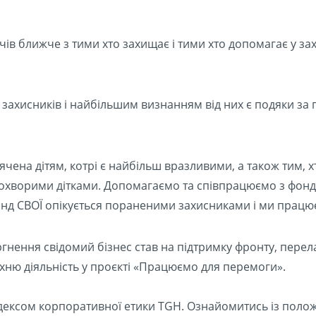
ів ближче з тими хто захищає і тими хто допомагає у захис
захисників і найбільшим визнанням від них є подяки за
ячена дітям, котрі є найбільш вразливими, а також тим, х
охворими дітками. Допомагаємо та співпрацюємо з фондом
онд СВОЇ опікується пораненими захисниками і ми працює
гнення свідомий бізнес став на підтримку фронту, пере
хню діяльність у проєкті «Працюємо для перемоги».
Кодексом корпоративної етики TGH. Ознайомитись із по