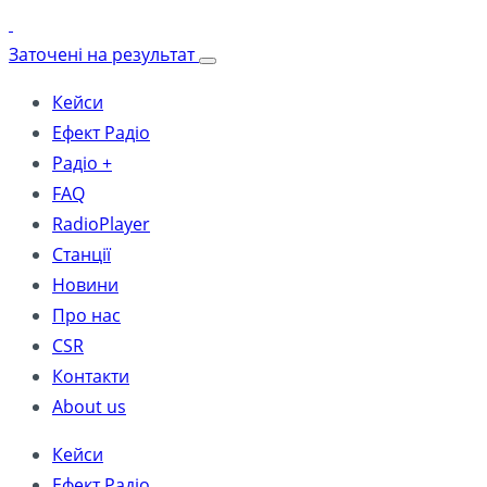
Заточені на результат
Кейси
Ефект Радіо
Радіо +
FAQ
RadioPlayer
Станції
Новини
Про нас
CSR
Контакти
About us
Кейси
Ефект Радіо