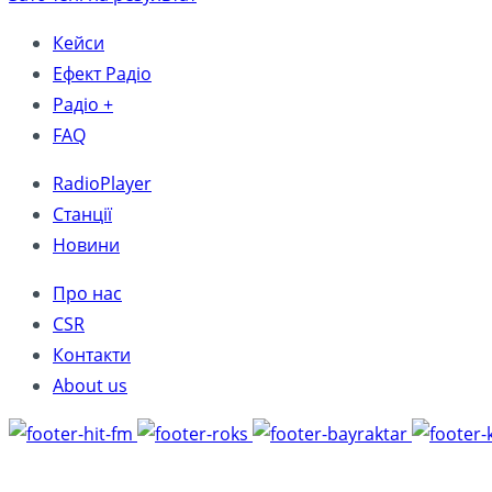
Кейси
Ефект Радіо
Радіо +
FAQ
RadioPlayer
Станції
Новини
Про нас
CSR
Контакти
About us