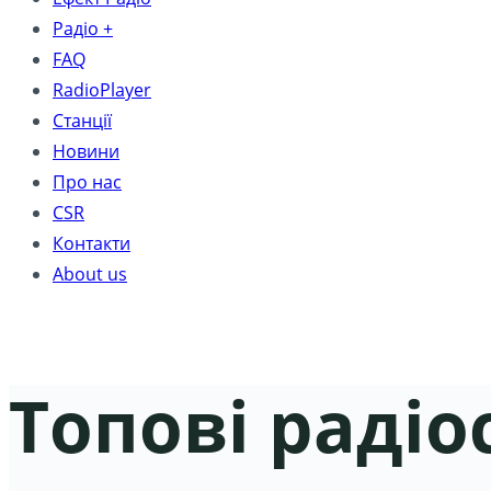
Радіо +
FAQ
RadioPlayer
Станції
Новини
Про нас
CSR
Контакти
About us
Топові радіо