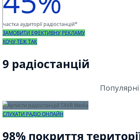
45%
частка аудиторії радіостанцій*
ЗАМОВИТИ ЕФЕКТИВНУ РЕКЛАМУ
ХОЧУ ТЕЖ ТАК
9 радіостанцій
Популярні
СЛУХАТИ РАДІО ОНЛАЙН
98% покриття територі