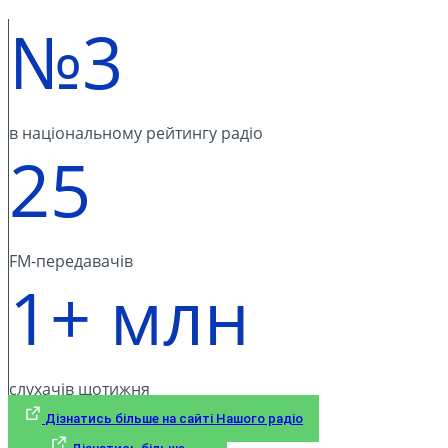
сучасні хіти, протестовані на аудиторії.
№3
в національному рейтингу радіо
25
FM-передавачів
1+ млн
слухачів щотижня
Дізнатись більше на сайті Нашого радіо