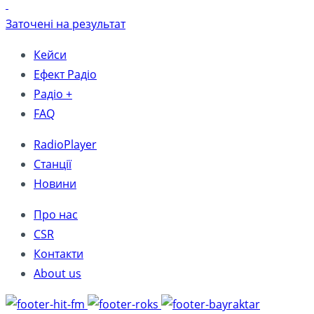
Заточені на результат
Кейси
Ефект Радіо
Радіо +
FAQ
RadioPlayer
Станції
Новини
Про нас
CSR
Контакти
About us