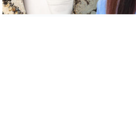
Слухачі Нашого радіо
Аудиторія станції має вік 25-45 років. Мають
активну життєву позицію, позитивно
налаштовані та пишаються всім українським.
Їх почуття гумору допомагає впоратись з
нинішніми подіями, а улюблена музика додає
сил та натхнення жити тут і зараз.
Саме тому Наше Радіо – це 100% державною!
Головна радіостанція української поп-музики,
на якій можна почути тільки перевірені та