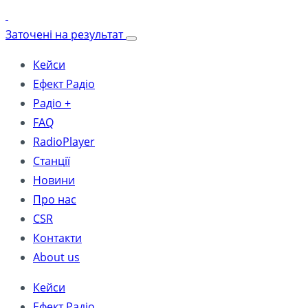
Заточені на результат
Кейси
Ефект Радіо
Радіо +
FAQ
RadioPlayer
Станції
Новини
Про нас
CSR
Контакти
About us
Кейси
Ефект Радіо