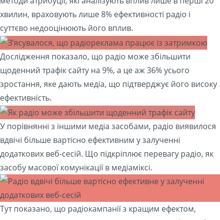
методи атрибуції, які аналізують вплив лише в перші 20
хвилин, враховують лише 8% ефективності радіо і
суттєво недооцінюють його вплив.
Дослідження показало, що радіо може збільшити
щоденний трафік сайту на 9%, а це аж 36% усього
зростання, яке дають медіа, що підтверджує його високу
ефективність.
У порівнянні з іншими медіа засобами, радіо виявилося
вдвічі більше вартісно ефективним у залученні
додаткових веб-сесій. Що підкріплює перевагу радіо, як
засобу масової комунікації в медіаміксі.
Тут показано, що радіокампанії з кращим ефектом,