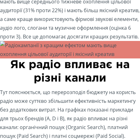
мають вище середнього тижневе охоплення цільової
аудиторії (31% проти 22%) і мають більш якісний креатив,
а саме краще використовують фірмові звукові елементи,
аудіо лого, слогани та музичне оформлення (оцінка 6
проти 3). Все це допомагає досягати кращих результатів.
Як радіо впливає на
різні канали
Тут пояснюється, що перерозподіл бюджету на користь
радіо може суттєво збільшити ефективність маркетингу
без додаткових витрат. На графіках показані приклади
для трьох брендів (A, D і B), як радіо впливає на різні
канали: органічний пошук (Organic Search), платний
пошук (Paid Search) і платні соцмережі (Paid Social).