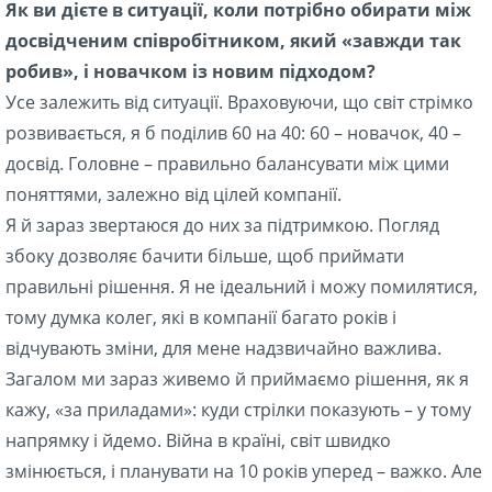
Як ви дієте в ситуації, коли потрібно обирати між
досвідченим співробітником, який «завжди так
робив», і новачком із новим підходом?
Усе залежить від ситуації. Враховуючи, що світ стрімко
розвивається, я б поділив 60 на 40: 60 – новачок, 40 –
досвід. Головне – правильно балансувати між цими
поняттями, залежно від цілей компанії.
Я й зараз звертаюся до них за підтримкою. Погляд
збоку дозволяє бачити більше, щоб приймати
правильні рішення. Я не ідеальний і можу помилятися,
тому думка колег, які в компанії багато років і
відчувають зміни, для мене надзвичайно важлива.
Загалом ми зараз живемо й приймаємо рішення, як я
кажу, «за приладами»: куди стрілки показують – у тому
напрямку і йдемо. Війна в країні, світ швидко
змінюється, і планувати на 10 років уперед – важко. Але