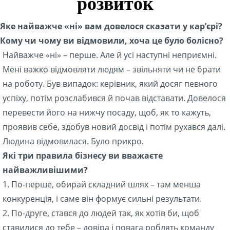
розвиток
Яке найважче «ні» вам довелося сказати у кар’єрі?
Кому чи чому ви відмовили, хоча це було болісно?
Найважче «ні» – перше. Але й усі наступні неприємні.
Мені важко відмовляти людям – звільняти чи не брати
на роботу. Був випадок: керівник, який досяг певного
успіху, потім розслабився й почав відставати. Довелося
перевести його на нижчу посаду, щоб, як то кажуть,
проявив себе, здобув новий досвід і потім рухався далі.
Людина відмовилася. Було прикро.
Які три правила бізнесу ви вважаєте
найважливішими?
1. По-перше, обирай складний шлях – там менша
конкуренція, і саме він формує сильні результати.
2. По-друге, стався до людей так, як хотів би, щоб
ставилися до тебе – довіра і повага роблять команду