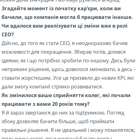
Згадайте момент із початку кар’єри, коли ви
бачили, що компанія могла б працювати інакше.
Чи вдалося вам реалізувати ці зміни вже в ролі
CEO?
Дійсно, до того як стати СЕО, я неодноразово бачив
можливості для покращення. Збирав топів, ділився
ідеями, як і що потрібно зробити по-іншому. Десь були
неприємні рішення, щось довелося змінювати, а десь –
ставати жорсткішим. Усе це призвело до нових KPI, які
дали змогу компанії стрімко розвиватися.
Як змінилося ваше сприйняття колег, які почали
працювати з вами 20 років тому?
Я й зараз звертаюся до них за підтримкою. Погляд
збоку дозволяє бачити більше, щоб приймати
правильні рішення. Я не ідеальний і можу помилятися,
тому думка колег, які в компанії багато років і