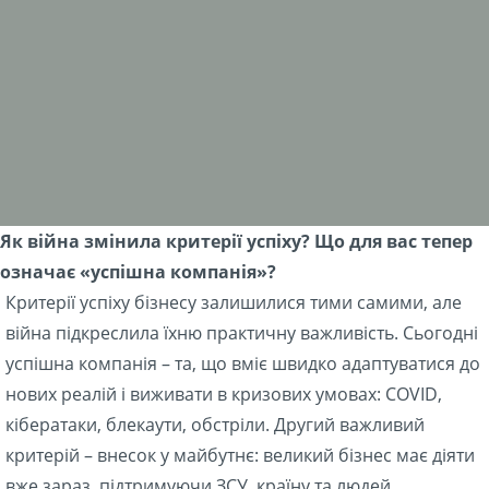
Як війна змінила критерії успіху? Що для вас тепер
означає «успішна компанія»?
Критерії успіху бізнесу залишилися тими самими, але
війна підкреслила їхню практичну важливість. Сьогодні
успішна компанія – та, що вміє швидко адаптуватися до
нових реалій і виживати в кризових умовах: COVID,
кібератаки, блекаути, обстріли. Другий важливий
критерій – внесок у майбутнє: великий бізнес має діяти
вже зараз, підтримуючи ЗСУ, країну та людей.