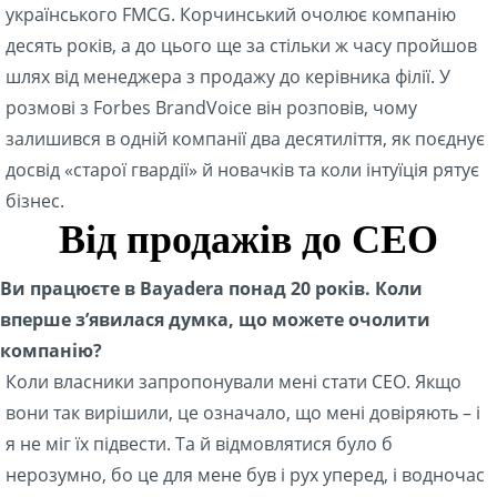
українського FMCG. Корчинський очолює компанію
десять років, а до цього ще за стільки ж часу пройшов
шлях від менеджера з продажу до керівника філії. У
розмові з Forbes BrandVoice він розповів, чому
залишився в одній компанії два десятиліття, як поєднує
досвід «старої гвардії» й новачків та коли інтуїція рятує
бізнес.
Від продажів до CEO
Ви працюєте в Bayadera понад 20 років. Коли
вперше з’явилася думка, що можете очолити
компанію?
Коли власники запропонували мені стати СЕО. Якщо
вони так вирішили, це означало, що мені довіряють – і
я не міг їх підвести. Та й відмовлятися було б
нерозумно, бо це для мене був і рух уперед, і водночас