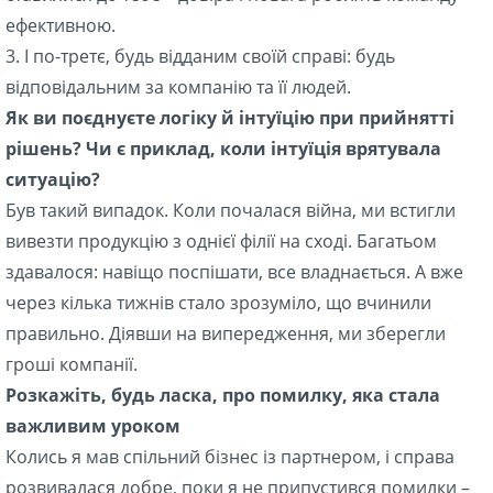
ефективною.
3. І по-третє, будь відданим своїй справі: будь
відповідальним за компанію та її людей.
Як ви поєднуєте логіку й інтуїцію при прийнятті
рішень? Чи є приклад, коли інтуїція врятувала
ситуацію?
Був такий випадок. Коли почалася війна, ми встигли
вивезти продукцію з однієї філії на сході. Багатьом
здавалося: навіщо поспішати, все владнається. А вже
через кілька тижнів стало зрозуміло, що вчинили
правильно. Діявши на випередження, ми зберегли
гроші компанії.
Розкажіть, будь ласка, про помилку, яка стала
важливим уроком
Колись я мав спільний бізнес із партнером, і справа
розвивалася добре, поки я не припустився помилки –