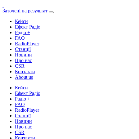
Заточені на результат
Кейси
Ефект Радіо
Радіо +
FAQ
RadioPlayer
Станції
Новини
Про нас
CSR
Контакти
About us
Кейси
Ефект Радіо
Радіо +
FAQ
RadioPlayer
Станції
Новини
Про нас
CSR
Контакти