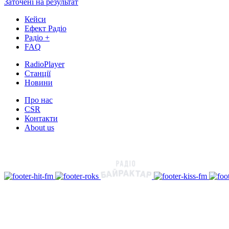
Заточені на результат
Кейси
Ефект Радіо
Радіо +
FAQ
RadioPlayer
Станції
Новини
Про нас
CSR
Контакти
About us