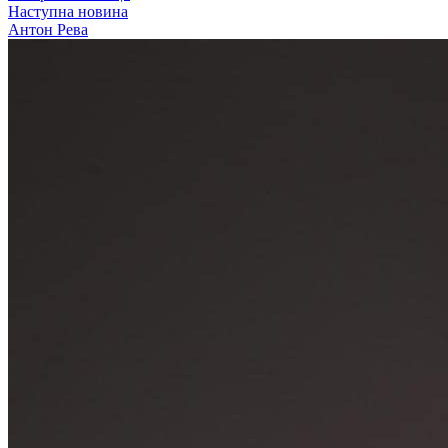
Наступна новина
Антон Рева