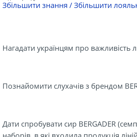
Збільшити знання / Збільшити лояль
Нагадати українцям про важливість л
Познайомити слухачів з брендом BER
Дати спробувати сир BERGADER (семпл
наборів, в які входила продукція лін