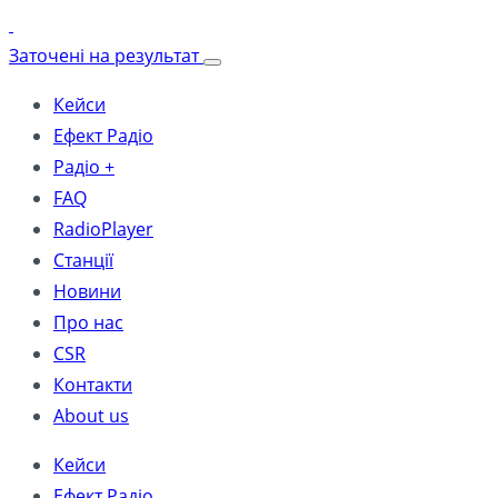
Заточені на результат
Кейси
Ефект Радіо
Радіо +
FAQ
RadioPlayer
Станції
Новини
Про нас
CSR
Контакти
About us
Кейси
Ефект Радіо