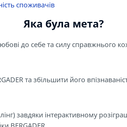
ність споживачів
Яка була мета?
юбові до себе та силу справжнього ко
GADER та збільшити його впізнаваніст
інг) завдяки інтерактивному розіграш
ійки BERGADER.