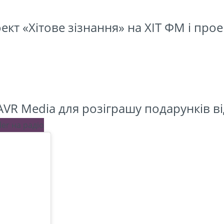
кт «Хітове зізнання» на ХІТ ФМ і прое
TAVR Media для розіграшу подарунків в