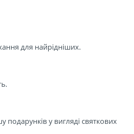
хання для найрідніших.
ь.
у подарунків у вигляді святкових