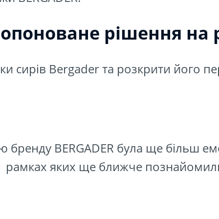
опоноване рішення на 
йки сирів Bergader та розкрити його п
ією бренду BERGADER була ще більш ем
в рамках яких ще ближче познайомили