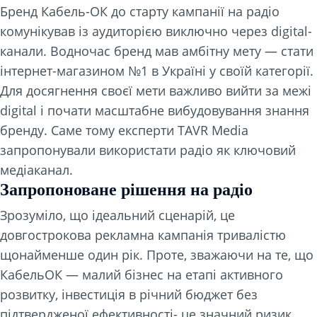
Бренд Кабель-ОК до старту кампанії на радіо
комунікував із аудиторією виключно через digital-
канали. Водночас бренд мав амбітну мету — стати
інтернет-магазином №1 в Україні у своїй категорії.
Для досягнення своєї мети важливо вийти за межі
digital і почати масштабне вибудовування знання
бренду. Саме тому експерти TAVR Media
запропонували використати радіо як ключовий
медіаканал.
Запропоноване рішення на радіо
Зрозуміло, що ідеальний сценарій, це
довгострокова рекламна кампанія тривалістю
щонайменше один рік. Проте, зважаючи на те, що
КабельОК — малий бізнес на етапі активного
розвитку, інвестиція в річний бюджет без
підтвердженої ефективності- це значний ризик.