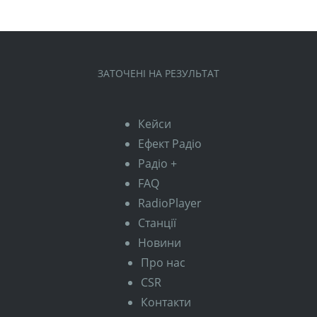
ЗАТОЧЕНІ НА РЕЗУЛЬТАТ
Кейси
Ефект Радіо
Радіо +
FAQ
RadioPlayer
Станції
Новини
Про нас
CSR
Контакти