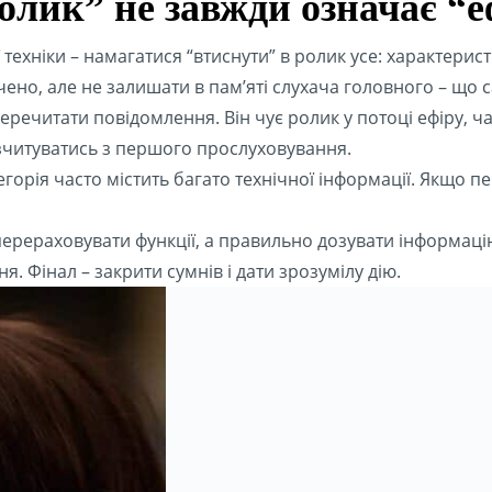
олик” не завжди означає “
хніки – намагатися “втиснути” в ролик усе: характеристик
чено, але не залишати в пам’яті слухача головного – що 
перечитати повідомлення. Він чує ролик у потоці ефіру,
зчитуватись з першого прослуховування.
горія часто містить багато технічної інформації. Якщо п
 перераховувати функції, а правильно дозувати інформац
. Фінал – закрити сумнів і дати зрозумілу дію.