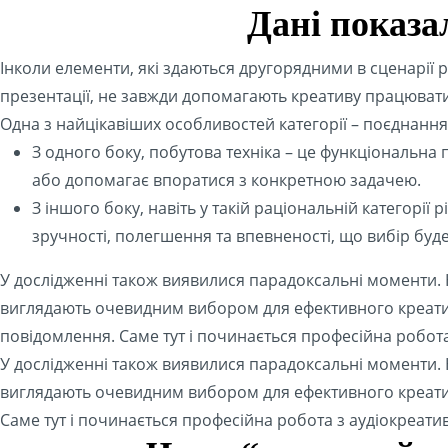
Дані показа
Інколи елементи, які здаються другорядними в сценарії 
презентації, не завжди допомагають креативу працюват
Одна з найцікавіших особливостей категорії – поєднанн
З одного боку, побутова техніка – це функціональна
або допомагає впоратися з конкретною задачею.
З іншого боку, навіть у такій раціональній категорі
зручності, полегшення та впевненості, що вибір буд
У дослідженні також виявилися парадоксальні моменти. Н
виглядають очевидним вибором для ефективного креатив
повідомлення. Саме тут і починається професійна робота
У дослідженні також виявилися парадоксальні моменти. Н
виглядають очевидним вибором для ефективного креатив
Саме тут і починається професійна робота з аудіокреати