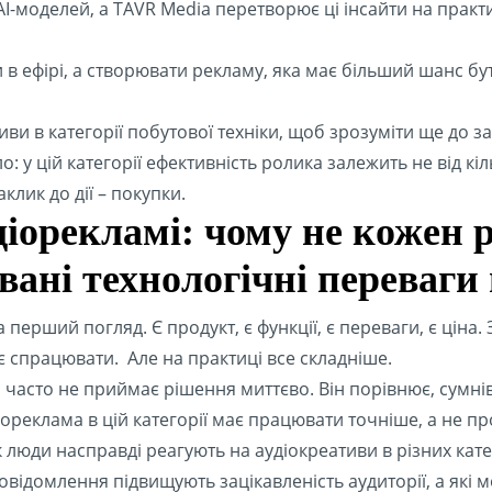
I-моделей, а TAVR Media перетворює ці інсайти на практ
 в ефірі, а створювати рекламу, яка має більший шанс бу
ви в категорії побутової техніки, щоб зрозуміти ще до з
 у цій категорії ефективність ролика залежить не від кіль
клик до дії – покупки.
діорекламі: чому не кожен
вані технологічні переваги
перший погляд. Є продукт, є функції, є переваги, є ціна. 
є спрацювати. Але на практиці все складніше.
 часто не приймає рішення миттєво. Він порівнює, сумнів
ореклама в цій категорії має працювати точніше, а не пр
 люди насправді реагують на аудіокреативи в різних кат
овідомлення підвищують зацікавленість аудиторії, а які 