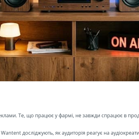
клами. Те, що працює у фармі, не завжди спрацює в прод
Wantent досліджують, як аудиторія реагує на аудіокреатив