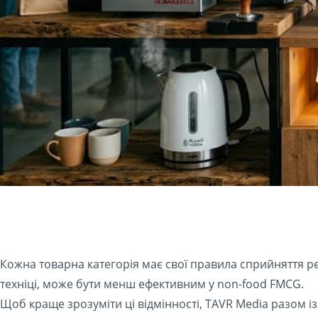
Кожна товарна категорія має свої правила сприйняття ре
техніці, може бути менш ефективним у non-food FMCG.
Щоб краще зрозуміти ці відмінності, TAVR Media разом із 