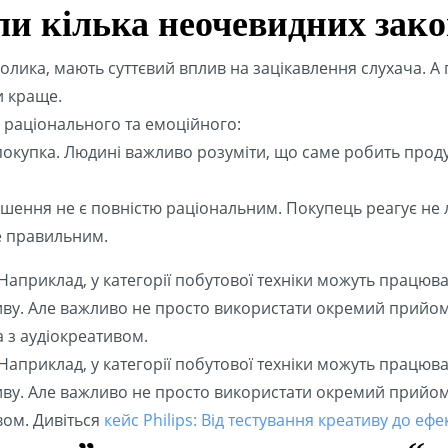
ли кілька неочевидних зак
ролика, мають суттєвий вплив на зацікавлення слухача. А
и краще.
я раціонального та емоційного:
 покупка. Людині важливо розуміти, що саме робить прод
ї рішення не є повністю раціональним. Покупець реагує не
е правильним.
априклад, у категорії побутової техніки можуть працюват
у. Але важливо не просто використати окремий прийом,
 з аудіокреативом.
априклад, у категорії побутової техніки можуть працюват
у. Але важливо не просто використати окремий прийом,
вом. Дивіться
кейс Philips: Від тестування креативу до еф