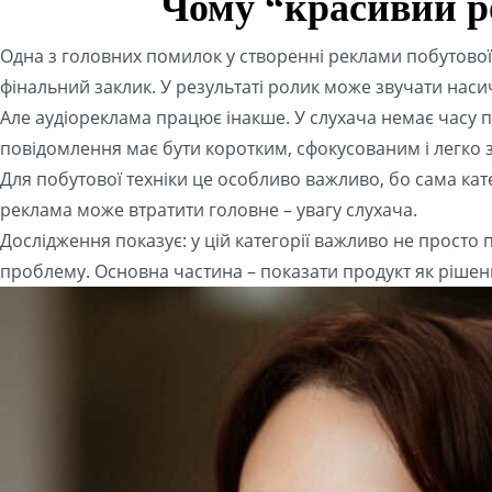
Чому “красивий р
Одна з головних помилок у створенні реклами побутової те
фінальний заклик. У результаті ролик може звучати наси
Але аудіореклама працює інакше. У слухача немає часу 
повідомлення має бути коротким, сфокусованим і легко 
Для побутової техніки це особливо важливо, бо сама кате
реклама може втратити головне – увагу слухача.
Дослідження показує: у цій категорії важливо не просто
проблему. Основна частина – показати продукт як рішення