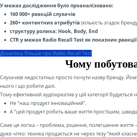
У межах дослідження було проаналізовано:
160 000+ реакцій слухачів
260+ контентних атрибутів
(кількість згадок бренду
структуру ролика: Hook, Body, End
CTR у межах Radio Recall Test як показник реакці
Дізнатись більше про Radio Recall Test
Чому побутова 
Слухачеві недостатньо просто почути назву бренду. Йом
нього і що робити далі.
Тому ефективний аудіокреатив у цій категорії будується н
Не “наш продукт інноваційний”.
А “цей продукт робить ваше життя простішим, швид
Саме ця логіка – проблема, рішення, полегшення життя –
дуже чітко: техніка продається не через тезу “який клас