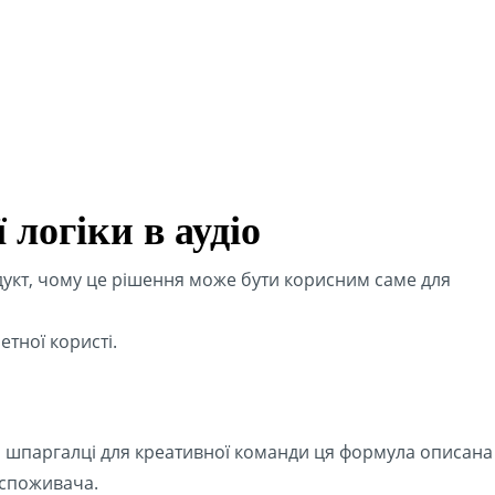
 логіки в аудіо
дукт, чому це рішення може бути корисним саме для
етної користі.
ій шпаргалці для креативної команди ця формула описана
у споживача.