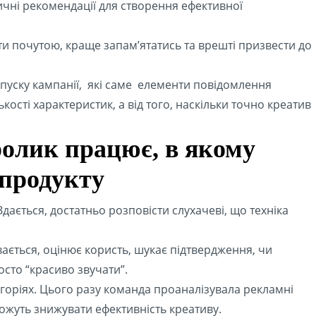
ичні рекомендації для створення ефективної
ти почутою, краще запам’ятатись та врешті призвести до
апуску кампанії, які саме елементи повідомлення
кості характеристик, а від того, наскільки точно креатив
 ролик працює, в якому
 продукту
Здається, достатньо розповісти слухачеві, що техніка
ається, оцінює користь, шукає підтвердження, чи
осто “красиво звучати”.
егоріях. Цього разу команда проаналізувала рекламні
можуть знижувати ефективність креативу.