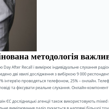
нована методологія важлив
ay After Recall і вимірює індивідуальне слухання радіост
едено дві хвилі дослідження з вибіркою 9 000 респонденті
75% інтерв’ю проводяться телефоном, 25% – онлайн. Тел
овіді та фіксувати реальне слухання. Онлайн-компонен
країн ЄС дослідницькі агенції також використовують mixe
льне вимірювання радіо рухається в напрямі більшої точн