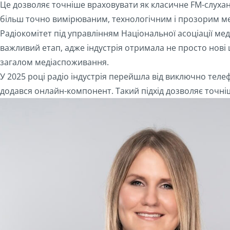
Це дозволяє точніше враховувати як класичне FM-слухання,
більш точно вимірюваним, технологічним і прозорим ме
Радіокомітет під управлінням Національної асоціації ме
важливий етап, адже індустрія отримала не просто нові
загалом медіаспоживання.
У 2025 році радіо індустрія перейшла від виключно тел
додався онлайн-компонент. Такий підхід дозволяє точніше