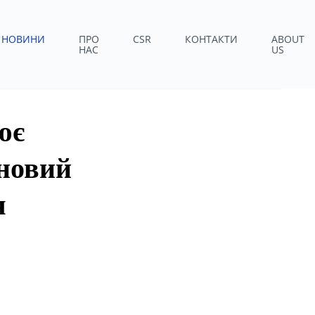
НОВИНИ
ПРО
CSR
КОНТАКТИ
ABOUT
НАС
US
ює
 новий
я