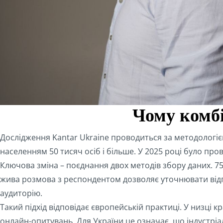
Чому комбі
Дослідження Kantar Ukraine проводиться за методологією D
населенням 50 тисяч осіб і більше. У 2025 році було пров
Ключова зміна – поєднання двох методів збору даних. 
жива розмова з респондентом дозволяє уточнювати відп
аудиторію.
Такий підхід відповідає європейській практиці. У низці 
онлайн-опитувань. Для України це означає, що індустріа