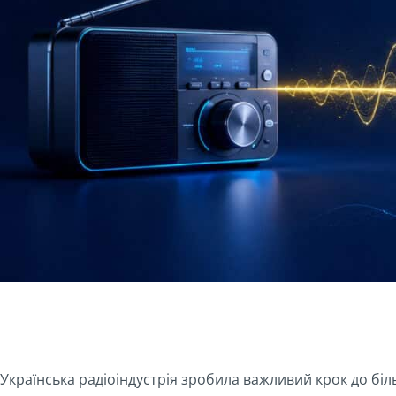
Українська радіоіндустрія зробила важливий крок до бі