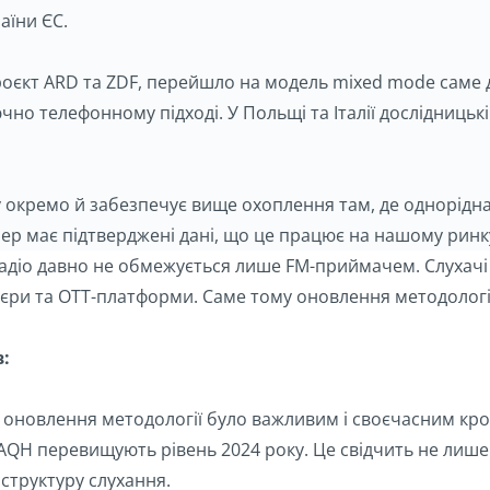
аїни ЄС.
 проєкт ARD та ZDF, перейшло на модель mixed mode саме
о телефонному підході. У Польщі та Італії дослідницькі
 окремо й забезпечує вище охоплення там, де однорідна
епер має підтверджені дані, що це працює на нашому ринк
 радіо давно не обмежується лише FM-приймачем. Слухачі
леєри та OTT-платформи. Саме тому оновлення методологі
:
 оновлення методології було важливим і своєчасним кро
 AQH перевищують рівень 2024 року. Це свідчить не лише 
структуру слухання.