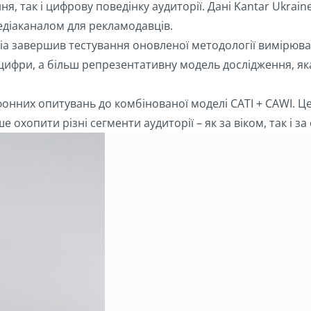
 так і цифрову поведінку аудиторії. Дані Kantar Ukraine,
діаканалом для рекламодавців.
діа завершив тестування оновленої методології вимірюва
 цифри, а більш репрезентативну модель дослідження, як
ефонних опитувань до комбінованої моделі CATI + CAWI. 
 охопити різні сегменти аудиторії – як за віком, так і 