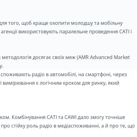
 для того, щоб краще охопити молодшу та мобільну
 агенції використовують паралельне проведення CATI і
 методологія досягає своїх меж (AMR Advanced Market
у.
 споживають радіо в автомобілі, на смартфоні, через
ї вимірювання є логічним кроком для ринку, який
ком. Комбінування CATI та CAWI дало змогу точніше
про стійку роль радіо в медіаспоживанні, а й про те, що