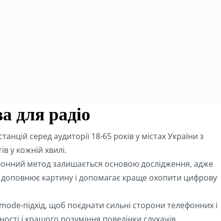
а для радіо
анцій серед аудиторії 18-65 років у містах України з
в у кожній хвилі.
ефонний метод залишається основою дослідження, адже
т доповнює картину і допомагає краще охопити цифрову
d mode-підхід, щоб поєднати сильні сторони телефонних і
ості і кращого розуміння поведінки слухачів.