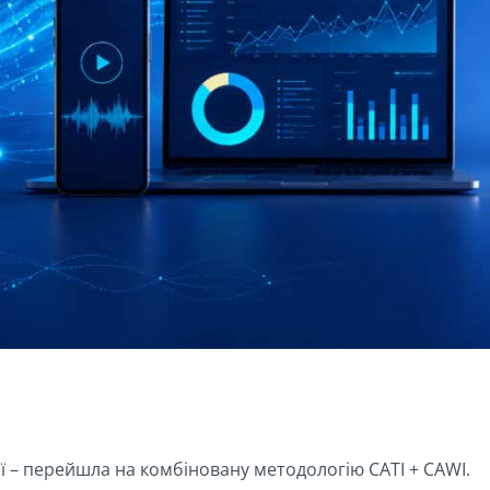
ї – перейшла на комбіновану методологію CATI + CAWI.