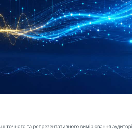
льш точного та репрезентативного вимірювання аудиторі