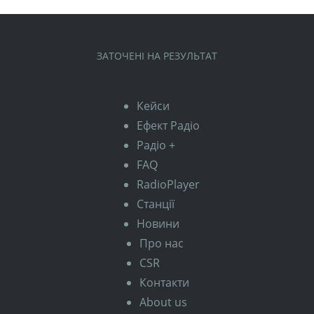
ЗАТОЧЕНІ НА РЕЗУЛЬТАТ
Кейси
Ефект Радіо
Радіо +
FAQ
RadioPlayer
Станції
Новини
Про нас
CSR
Контакти
About us