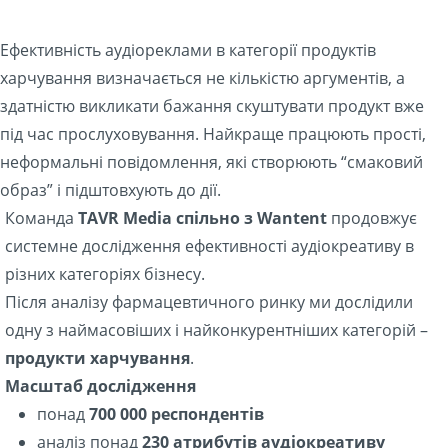
Ефективність аудіореклами в категорії продуктів
харчування визначається не кількістю аргументів, а
здатністю викликати бажання скуштувати продукт вже
під час прослуховування. Найкраще працюють прості,
неформальні повідомлення, які створюють “смаковий
образ” і підштовхують до дії.
Команда
TAVR Media спільно з Wantent
продовжує
системне дослідження ефективності аудіокреативу в
різних категоріях бізнесу.
Після аналізу фармацевтичного ринку ми дослідили
одну з наймасовіших і найконкурентніших категорій –
продукти харчування
.
Масштаб дослідження
понад
700 000 респондентів
аналіз понад
230 атрибутів аудіокреативу