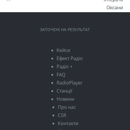
ЗАТОЧЕНІ НА РЕЗУЛЬТАТ
Кейси
Ефект Радіо
Радіо +
FAQ
RadioPlayer
Станції
Новини
Про нас
CSR
Контакти