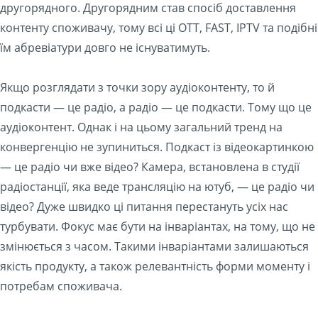
другорядного. Другорядним став спосіб доставлення
контенту споживачу, тому всі ці ОТТ, FAST, IPTV та подібні
їм абревіатури довго не існуватимуть.
Якщо розглядати з точки зору аудіоконтенту, то й
подкасти — це радіо, а радіо — це подкасти. Тому що це
аудіоконтент. Однак і на цьому загальний тренд на
конвергенцію не зупиниться. Подкаст із відеокартинкою
— це радіо чи вже відео? Камера, встановлена в студії
радіостанції, яка веде трансляцію на ютуб, — це радіо чи
відео? Дуже швидко ці питання перестануть усіх нас
турбувати. Фокус має бути на інваріантах, на тому, що не
змінюється з часом. Такими інваріантами залишаються
якість продукту, а також релевантність форми моменту і
потребам споживача.