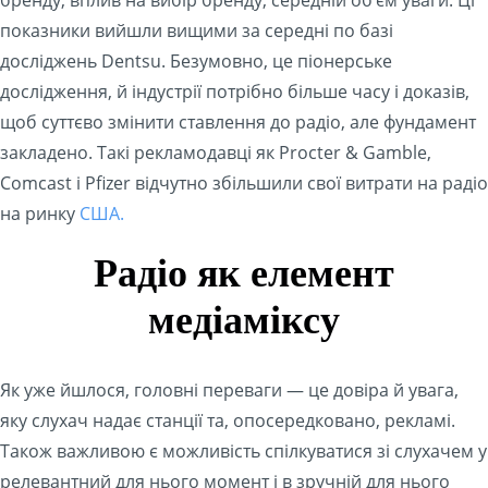
показники вийшли вищими за середні по базі
досліджень Dentsu. Безумовно, це піонерське
дослідження, й індустрії потрібно більше часу і доказів,
щоб суттєво змінити ставлення до радіо, але фундамент
закладено. Такі рекламодавці як Procter & Gamble,
Comcast і Pfizer відчутно збільшили свої витрати на радіо
на ринку
США.
Радіо як елемент
медіаміксу
Як уже йшлося, головні переваги — це довіра й увага,
яку слухач надає станції та, опосередковано, рекламі.
Також важливою є можливість спілкуватися зі слухачем у
релевантний для нього момент і в зручній для нього