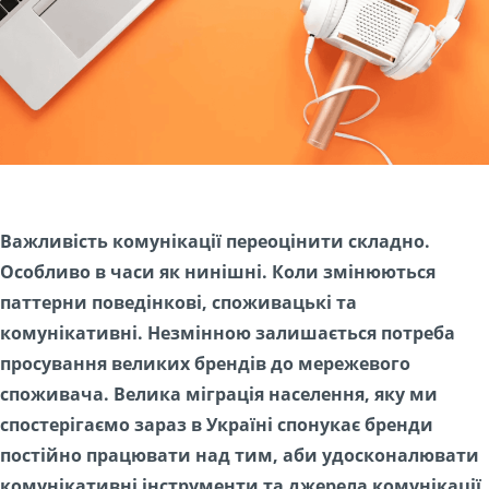
Важливість комунікації переоцінити складно.
Особливо в часи як нинішні. Коли змінюються
паттерни поведінкові, споживацькі та
комунікативні. Незмінною залишається потреба
просування великих брендів до мережевого
споживача. Велика міграція населення, яку ми
спостерігаємо зараз в Україні спонукає бренди
постійно працювати над тим, аби удосконалювати
комунікативні інструменти та джерела комунікації.