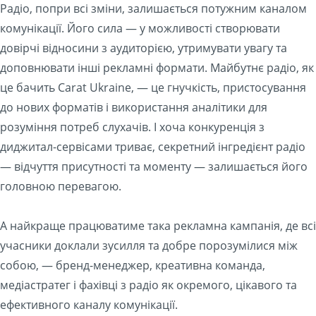
Радіо, попри всі зміни, залишається потужним каналом
комунікації. Його сила — у можливості створювати
довірчі відносини з аудиторією, утримувати увагу та
доповнювати інші рекламні формати. Майбутнє радіо, як
це бачить Carat Ukraine, — це гнучкість, пристосування
до нових форматів і використання аналітики для
розуміння потреб слухачів. І хоча конкуренція з
диджитал-сервісами триває, секретний інгредієнт радіо
— відчуття присутності та моменту — залишається його
головною перевагою.
А найкраще працюватиме така рекламна кампанія, де всі
учасники доклали зусилля та добре порозумілися між
собою, — бренд-менеджер, креативна команда,
медіастратег і фахівці з радіо як окремого, цікавого та
ефективного каналу комунікації.