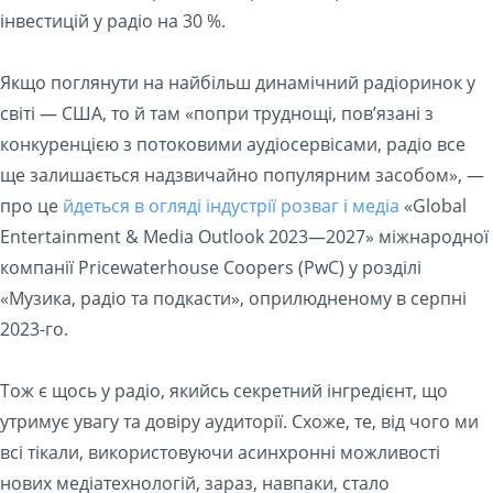
інвестицій у радіо на 30 %.
Якщо поглянути на найбільш динамічний радіоринок у
світі — США, то й там «попри труднощі, пов’язані з
конкуренцією з потоковими аудіосервісами, радіо все
ще залишається надзвичайно популярним засобом», —
про це
йдеться в огляді індустрії розваг і медіа
«Global
Entertainment & Media Outlook 2023—2027» міжнародної
компанії Pricewaterhouse Coopers (PwC) у розділі
«Музика, радіо та подкасти», оприлюдненому в серпні
2023-го.
Тож є щось у радіо, якийсь секретний інгредієнт, що
утримує увагу та довіру аудиторії. Схоже, те, від чого ми
всі тікали, використовуючи асинхронні можливості
нових медіатехнологій, зараз, навпаки, стало