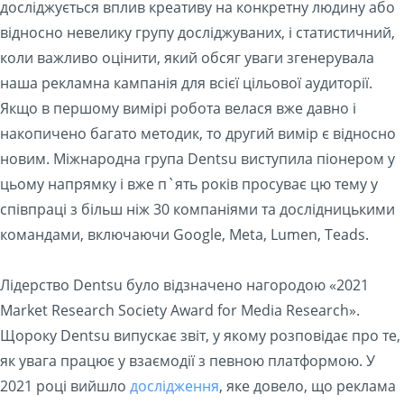
досліджується вплив креативу на конкретну людину або
відносно невелику групу досліджуваних, і статистичний,
коли важливо оцінити, який обсяг уваги згенерувала
наша рекламна кампанія для всієї цільової аудиторії.
Якщо в першому вимірі робота велася вже давно і
накопичено багато методик, то другий вимір є відносно
новим. Міжнародна група Dentsu виступила піонером у
цьому напрямку і вже п`ять років просуває цю тему у
співпраці з більш ніж 30 компаніями та дослідницькими
командами, включаючи Google, Meta, Lumen, Teads.
Лідерство Dentsu було відзначено нагородою «2021
Market Research Society Award for Media Research».
Щороку Dentsu випускає звіт, у якому розповідає про те,
як увага працює у взаємодії з певною платформою. У
2021 році вийшло
дослідження
, яке довело, що реклама